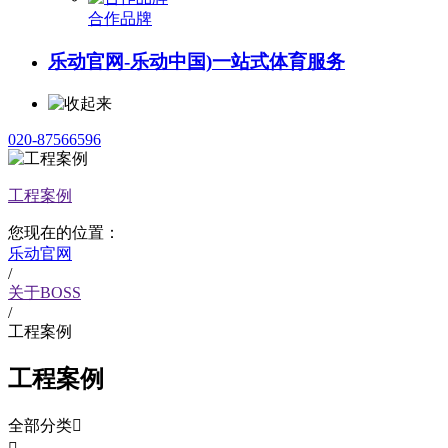
合作品牌
乐动官网-乐动中国)一站式体育服务
020-87566596
工程案例
您现在的位置：
乐动官网
/
关于BOSS
/
工程案例
工程案例
全部分类
