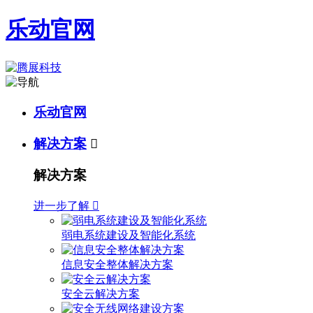
乐动官网
乐动官网
解决方案

解决方案
进一步了解

弱电系统建设及智能化系统
信息安全整体解决方案
安全云解决方案