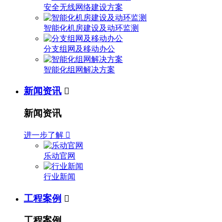
安全无线网络建设方案
智能化机房建设及动环监测
分支组网及移动办公
智能化组网解决方案
新闻资讯

新闻资讯
进一步了解

乐动官网
行业新闻
工程案例

工程案例