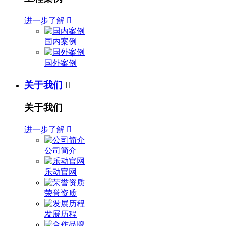
进一步了解

国内案例
国外案例
关于我们

关于我们
进一步了解

公司简介
乐动官网
荣誉资质
发展历程