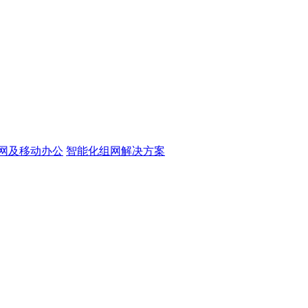
网及移动办公
智能化组网解决方案