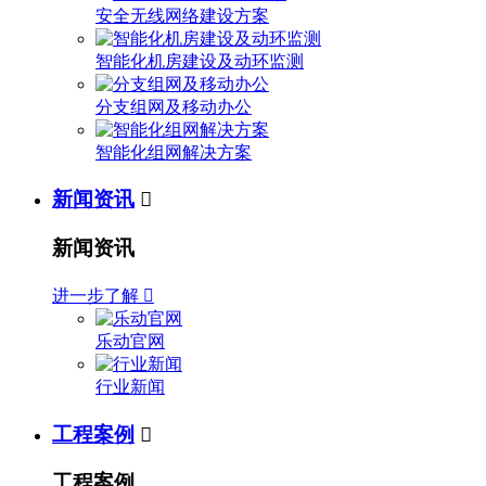
安全无线网络建设方案
智能化机房建设及动环监测
分支组网及移动办公
智能化组网解决方案
新闻资讯

新闻资讯
进一步了解

乐动官网
行业新闻
工程案例

工程案例