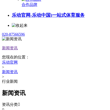
合作品牌
乐动官网-乐动中国)一站式体育服务
020-87566596
新闻资讯
您现在的位置：
乐动官网
>
新闻资讯
>
行业新闻
新闻资讯
资讯分类
