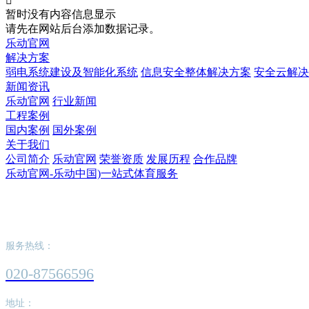

暂时没有内容信息显示
请先在网站后台添加数据记录。
乐动官网
解决方案
弱电系统建设及智能化系统
信息安全整体解决方案
安全云解决
新闻资讯
乐动官网
行业新闻
工程案例
国内案例
国外案例
关于我们
公司简介
乐动官网
荣誉资质
发展历程
合作品牌
乐动官网-乐动中国)一站式体育服务
乐动官网-乐动中国)一站式体育服务
服务热线：
020-87566596
地址：